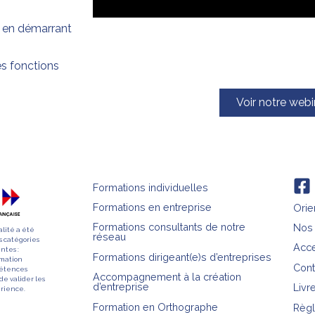
 en démarrant
s fonctions
Voir notre webi
Formations individuelles
Formations en entreprise
Orie
Formations consultants de notre
Nos 
alité a été
réseau
s catégories
Acce
ntes :
Formations dirigeant(e)s d’entreprises
rmation
Cont
pétences
Accompagnement à la création
de valider les
d’entreprise
Livr
érience.
Formation en Orthographe
Règl