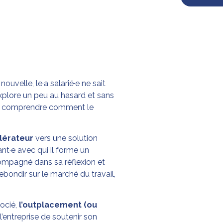
uvelle, le·a salarié·e ne sait
explore un peu au hasard et sans
 à comprendre comment le
lérateur
vers une solution
nt·e avec qui il forme un
compagné dans sa réflexion et
rebondir sur le marché du travail,
gocié,
l’outplacement (ou
’entreprise de soutenir son