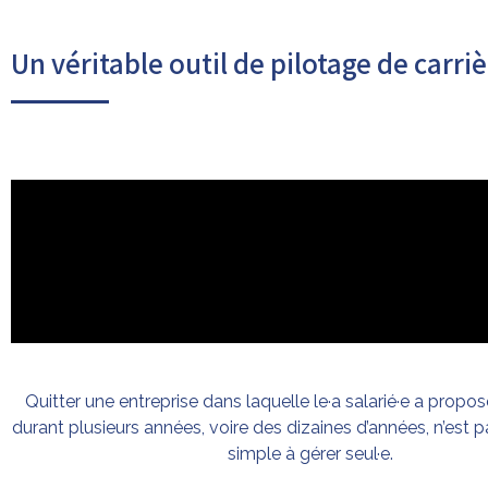
Outplacement
Un véritable outil de pilotage de carri
Quitter une entreprise dans laquelle le·a salarié·e a propo
durant plusieurs années, voire des dizaines d’années, n’est p
simple à gérer seul
·e
.