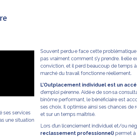
ère
Souvent perdu·e face cette problématique no
pas vraiment comment s’y prendre. Il·elle 
conviction, et il perd beaucoup de temps
marché du travail fonctionne réellement.
L’Outplacement individuel est un accé
d’emploi pérenne. Aidé·e de son·sa consulta
binôme performant, le bénéficiaire est ac
ses choix. Il optimise ainsi ses chances de 
sé ses services
et sur un temps maîtrisé.
as une situation
Lors d’un licenciement individuel et/ou né
reclassement professionnel)
permet à l