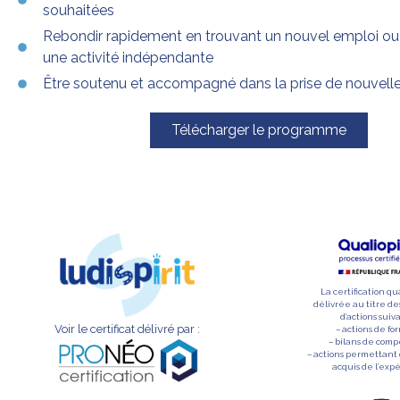
souhaitées
Rebondir rapidement en trouvant un nouvel emploi ou
une activité indépendante
Être soutenu et accompagné dans la prise de nouvelle
Télécharger le programme
La certification qu
délivrée au titre de
d’actions suiva
Voir le certificat délivré par :
– actions de fo
– bilans de com
– actions permettant 
acquis de l’exp