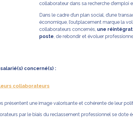
collaborateur dans sa recherche d’emploi e
Dans le cadre d’un plan social, d’une trans
économique, l’outplacement marque la volo
collaborateurs concernés,
une réintégra
poste
, de rebondir et évoluer professionn
alarié(s) concerné(s) :
leurs collaborateurs
es présentent une image valorisante et cohérente de leur polit
borateurs par le biais du reclassement professionnel se dote é