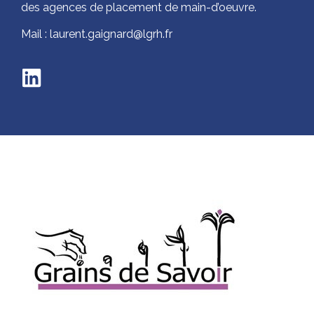
des agences de placement de main-d’oeuvre.
Mail : laurent.gaignard@lgrh.fr