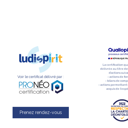
La certification qu
délivrée au titre de
d’actions suiva
Voir le certificat délivré par :
– actions de fo
– bilans de com
– actions permettant 
acquis de l’exp
Prenez rendez-vous