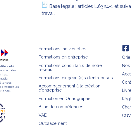
Base légale : articles L.6324-1 et suiv
travail.
Formations individuelles
Formations en entreprise
Orie
Formations consultants de notre
Nos 
alité a été
réseau
s catégories
Acce
ntes :
Formations dirigeant(e)s d’entreprises
rmation
Cont
pétences
Accompagnement à la création
de valider les
d’entreprise
Livr
érience.
Formation en Orthographe
Règl
Bilan de compétences
Char
VAE
CGV 
Outplacement