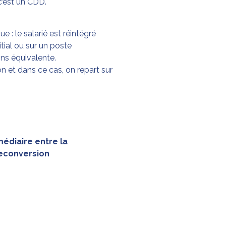
c’est un CDD.
e : le salarié est réintégré
itial ou sur un poste
ns équivalente.
ion et dans ce cas, on repart sur
médiaire entre la
reconversion